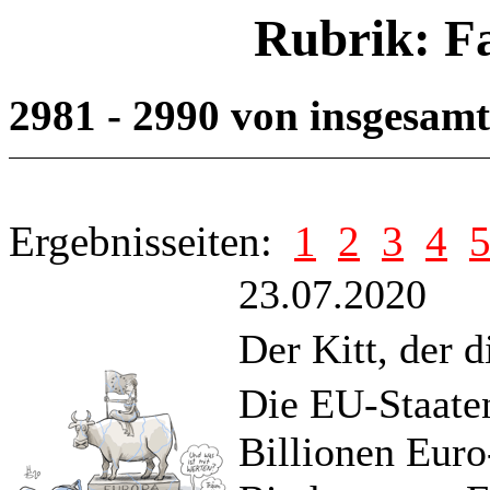
Rubrik: F
2981 - 2990 von insgesam
Ergebnisseiten:
1
2
3
4
23.07.2020
Der Kitt, der 
Die EU-Staaten
Billionen Euro