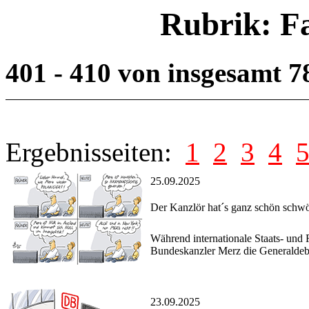
Rubrik: F
401 - 410 von insgesamt 
Ergebnisseiten:
1
2
3
4
25.09.2025
Der Kanzlör hat´s ganz schön schw
Während internationale Staats- und
Bundeskanzler Merz die Generaldeb
23.09.2025