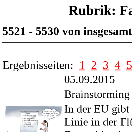
Rubrik: F
5521 - 5530 von insgesam
Ergebnisseiten:
1
2
3
4
05.09.2015
Brainstorming
In der EU gibt
Linie in der F