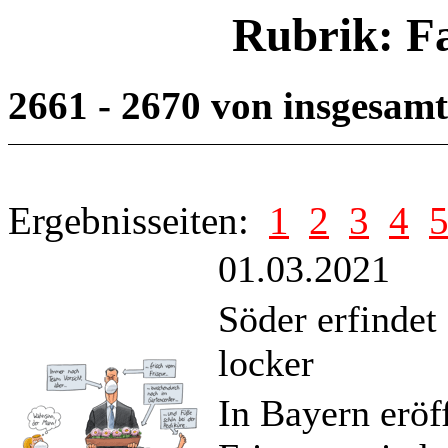
Rubrik: F
2661 - 2670 von insgesam
Ergebnisseiten:
1
2
3
4
01.03.2021
Söder erfindet
locker
In Bayern eröf