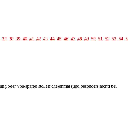
37
38
39
40
41
42
43
44
45
46
47
48
49
50
51
52
53
54
5
oder Volkspartei stößt nicht einmal (und besonders nicht) bei