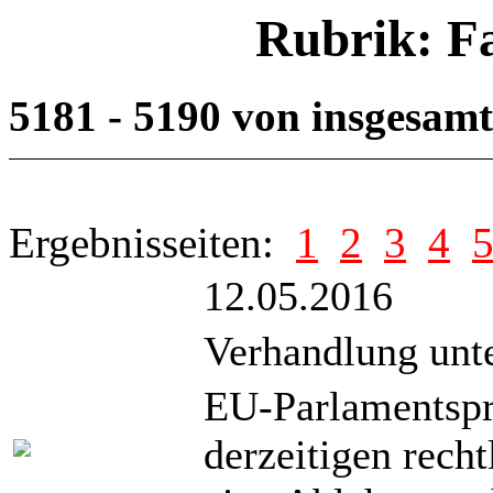
Rubrik: F
5181 - 5190 von insgesam
Ergebnisseiten:
1
2
3
4
12.05.2016
Verhandlung unte
EU-Parlamentsprä
derzeitigen rech