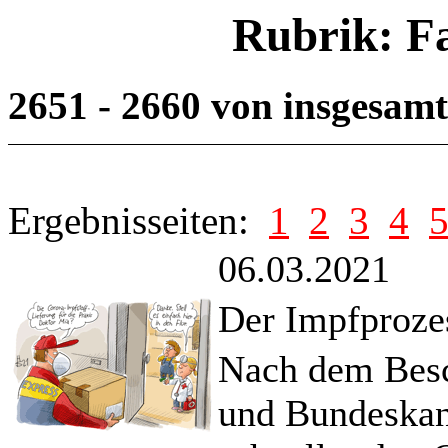
Rubrik: F
2651 - 2660 von insgesam
Ergebnisseiten:
1
2
3
4
06.03.2021
Der Impfproze
Nach dem Besc
und Bundeskanz