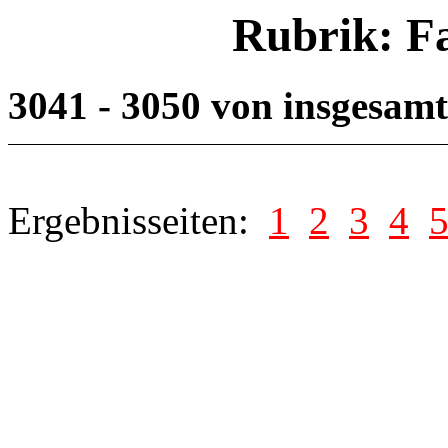
Rubrik: F
3041 - 3050 von insgesam
Ergebnisseiten:
1
2
3
4