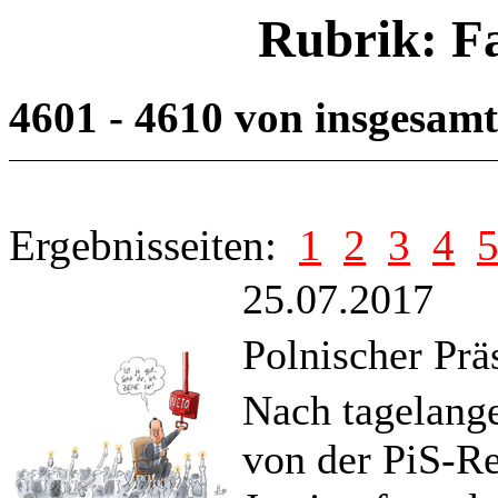
Rubrik: F
4601 - 4610 von insgesam
Ergebnisseiten:
1
2
3
4
25.07.2017
Polnischer Prä
Nach tagelang
von der PiS-R