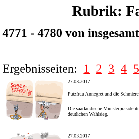
Rubrik: F
4771 - 4780 von insgesam
Ergebnisseiten:
1
2
3
4
27.03.2017
Putzfrau Annegret und die Schmiere
Die saarländische Ministerpräsiden
deutlichen Wahlsieg.
27.03.2017