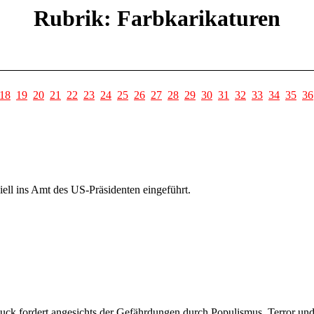
Rubrik: Farbkarikaturen
18
19
20
21
22
23
24
25
26
27
28
29
30
31
32
33
34
35
36
ell ins Amt des US-Präsidenten eingeführt.
ck fordert angesichts der Gefährdungen durch Populismus, Terror und 