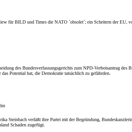
ew für BILD und Times die NATO ´obsolet´; ein Scheitern der EU, von 
eidung des Bundesverfassungsgerichts zum NPD-Verbotsantrag des Bund
das Potential hat, die Demokratie tatsächlich zu gefährden.
elm
a Steinbach verläßt ihre Partei mit der Begründung, Bundeskanzlerin M
chland Schaden zugefügt.