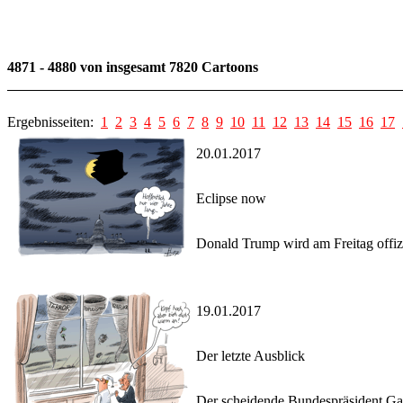
4871 - 4880 von insgesamt 7820 Cartoons
Ergebnisseiten:
1
2
3
4
5
6
7
8
9
10
11
12
13
14
15
16
17
20.01.2017
Eclipse now
Donald Trump wird am Freitag offizi
19.01.2017
Der letzte Ausblick
Der scheidende Bundespräsident Gau