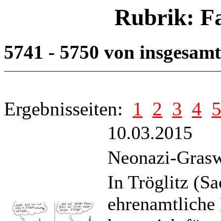
Rubrik: F
5741 - 5750 von insgesam
Ergebnisseiten:
1
2
3
4
10.03.2015
Neonazi-Grasw
In Tröglitz (Sa
ehrenamtliche 