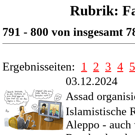
Rubrik: F
791 - 800 von insgesamt 
Ergebnisseiten:
1
2
3
4
03.12.2024
Assad organisi
Islamistische 
Aleppo - auch 