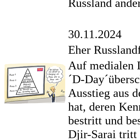
Russland ander
30.11.2024
Eher Russland
Auf medialen D
´D-Day´übersch
Ausstieg aus d
hat, deren Kenn
bestritt und be
Djir-Sarai trit