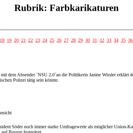
Rubrik: Farbkarikaturen
18
19
20
21
22
23
24
25
26
27
28
29
30
31
32
33
34
35
36
mit dem Absender ´NSU 2.0´an die Politikerin Janine Wissler erklärt 
schen Polizei tätig sein könnte.
nsicht
sident Söder noch immer starke Umfragewerte als möglicher Union-Kan
 auf Bayern festgelegt.