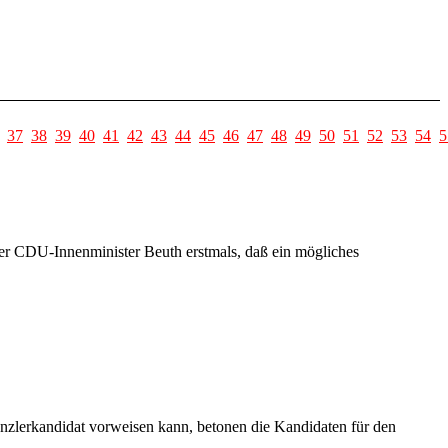
37
38
39
40
41
42
43
44
45
46
47
48
49
50
51
52
53
54
5
der CDU-Innenminister Beuth erstmals, daß ein mögliches
zlerkandidat vorweisen kann, betonen die Kandidaten für den