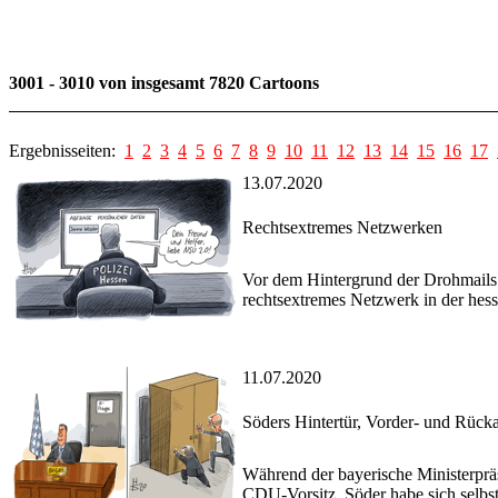
3001 - 3010 von insgesamt 7820 Cartoons
Ergebnisseiten:
1
2
3
4
5
6
7
8
9
10
11
12
13
14
15
16
17
13.07.2020
Rechtsextremes Netzwerken
Vor dem Hintergrund der Drohmails 
rechtsextremes Netzwerk in der hessi
11.07.2020
Söders Hintertür, Vorder- und Rücka
Während der bayerische Ministerprä
CDU-Vorsitz, Söder habe sich selbst