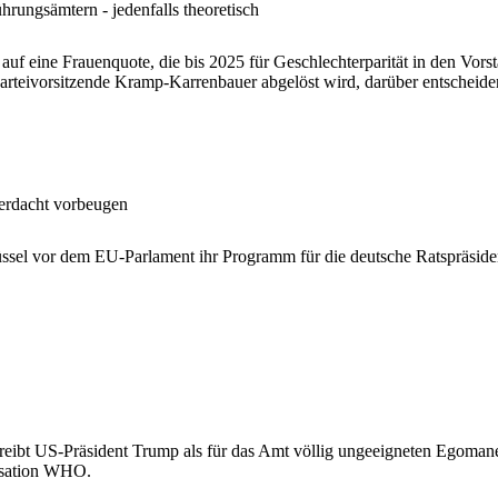
ungsämtern - jedenfalls theoretisch
 auf eine Frauenquote, die bis 2025 für Geschlechterparität in den V
Parteivorsitzende Kramp-Karrenbauer abgelöst wird, darüber entscheide
erdacht vorbeugen
rüssel vor dem EU-Parlament ihr Programm für die deutsche Ratspräsid
reibt US-Präsident Trump als für das Amt völlig ungeeigneten Egoman
nisation WHO.