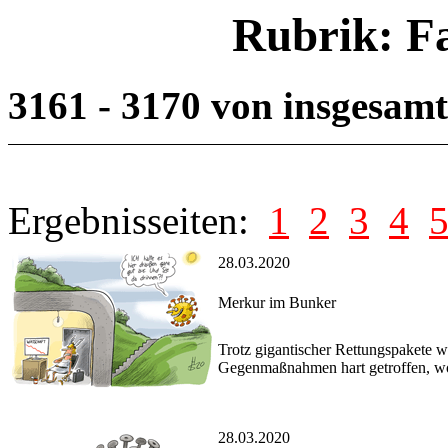
Rubrik: F
3161 - 3170 von insgesam
Ergebnisseiten:
1
2
3
4
28.03.2020
Merkur im Bunker
Trotz gigantischer Rettungspakete w
Gegenmaßnahmen hart getroffen, wohl
28.03.2020