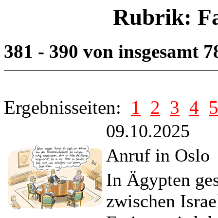
Rubrik: F
381 - 390 von insgesamt 
Ergebnisseiten:
1
2
3
4
09.10.2025
Anruf in Oslo
In Ägypten ge
zwischen Israe