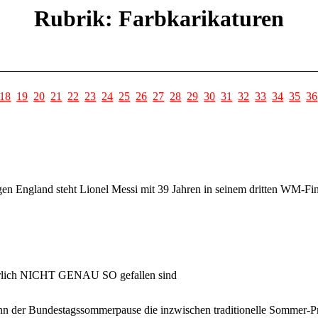
Rubrik: Farbkarikaturen
18
19
20
21
22
23
24
25
26
27
28
29
30
31
32
33
34
35
36
en England steht Lionel Messi mit 39 Jahren in seinem dritten WM-Fin
ürlich NICHT GENAU SO gefallen sind
nn der Bundestagssommerpause die inzwischen traditionelle Sommer-P