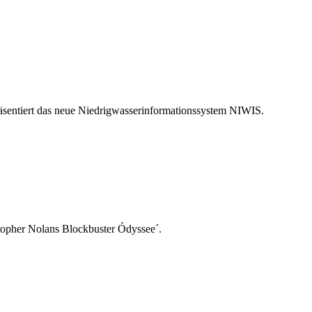
räsentiert das neue Niedrigwasserinformationssystem NIWIS.
topher Nolans Blockbuster Ódyssee´.