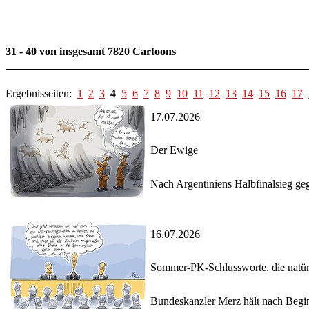
31 - 40 von insgesamt 7820 Cartoons
Ergebnisseiten:
1
2
3
4
5
6
7
8
9
10
11
12
13
14
15
16
17
17.07.2026
Der Ewige
Nach Argentiniens Halbfinalsieg geg
16.07.2026
Sommer-PK-Schlussworte, die nat
Bundeskanzler Merz hält nach Begi