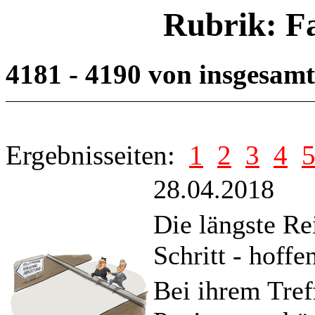
Rubrik: F
4181 - 4190 von insgesam
Ergebnisseiten:
1
2
3
4
28.04.2018
Die längste Re
Schritt - hoffen
Bei ihrem Tref