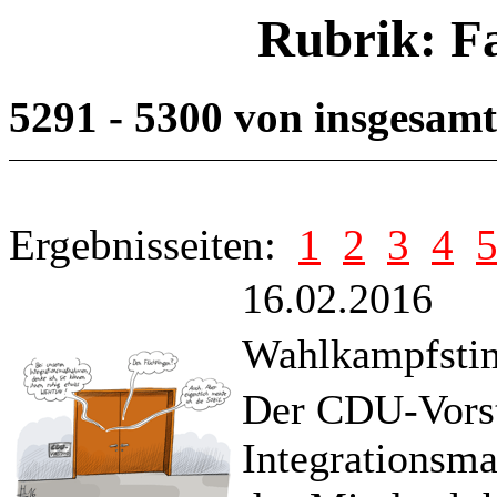
Rubrik: F
5291 - 5300 von insgesam
Ergebnisseiten:
1
2
3
4
16.02.2016
Wahlkampfstim
Der CDU-Vorsta
Integrationsma