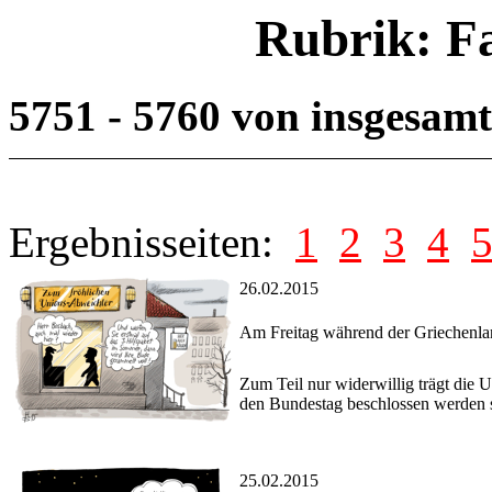
Rubrik: F
5751 - 5760 von insgesam
Ergebnisseiten:
1
2
3
4
26.02.2015
Am Freitag während der Griechen
Zum Teil nur widerwillig trägt die U
den Bundestag beschlossen werden s
25.02.2015