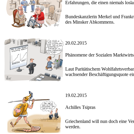
Erfahrungen, die einen niemals losl
Bundeskanzlerin Merkel und Frankrei
des Minsker Abkommens.
20.02.2015
Phänomene der Sozialen Marktwirts
Laut Paritätischem Wohlfahrtsverban
wachsender Beschäftigungsquote ei
19.02.2015
Achilles Tsipras
Griechenland will nun doch eine Ver
werden.