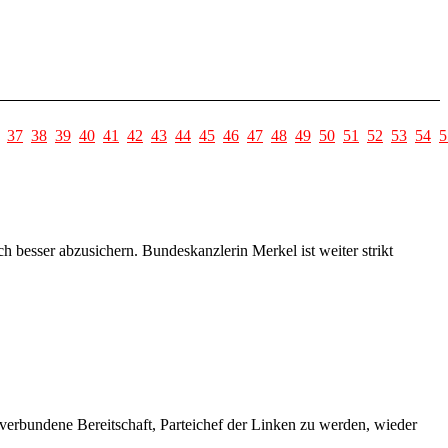
37
38
39
40
41
42
43
44
45
46
47
48
49
50
51
52
53
54
5
h besser abzusichern. Bundeskanzlerin Merkel ist weiter strikt
 verbundene Bereitschaft, Parteichef der Linken zu werden, wieder