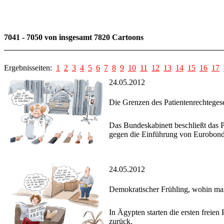
7041 - 7050 von insgesamt 7820 Cartoons
Ergebnisseiten:
1
2
3
4
5
6
7
8
9
10
11
12
13
14
15
16
17
24.05.2012
Die Grenzen des Patientenrechteges
Das Bundeskabinett beschließt das Pa
gegen die Einführung von Eurobond
24.05.2012
Demokratischer Frühling, wohin ma
In Ägypten starten die ersten freie
zurück.