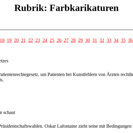
Rubrik: Farbkarikaturen
18
19
20
21
22
23
24
25
26
27
28
29
30
31
32
33
34
35
36
etzes
tientenrechtegesetz, um Patienten bei Kunstfehlern von Ärzten rechtlic
s.
n schaut
n Präsidentschaftswahlen. Oskar Lafontaine zieht seine mit Bedingungen