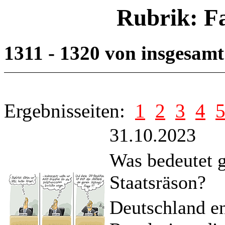
Rubrik: F
1311 - 1320 von insgesam
Ergebnisseiten:
1
2
3
4
31.10.2023
Was bedeutet ge
Staatsräson?
Deutschland en