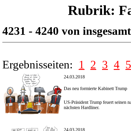
Rubrik: F
4231 - 4240 von insgesam
Ergebnisseiten:
1
2
3
4
24.03.2018
Das neu formierte Kabinett Trump
US-Präsident Trump feuert seinen n
nächsten Hardliner.
24.03.2018