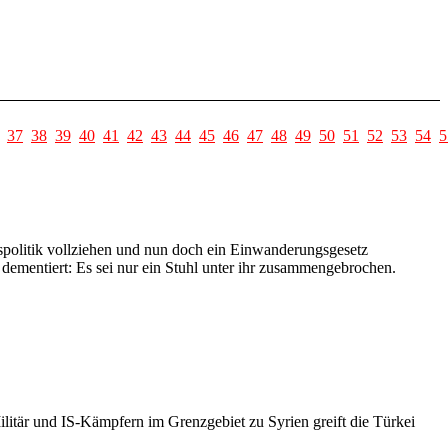
37
38
39
40
41
42
43
44
45
46
47
48
49
50
51
52
53
54
5
olitik vollziehen und nun doch ein Einwanderungsgesetz
dementiert: Es sei nur ein Stuhl unter ihr zusammengebrochen.
itär und IS-Kämpfern im Grenzgebiet zu Syrien greift die Türkei