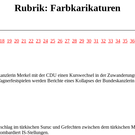
Rubrik: Farbkarikaturen
18
19
20
21
22
23
24
25
26
27
28
29
30
31
32
33
34
35
36
anzlerin Merkel mit der CDU einen Kurswechsel in der Zuwanderungsp
gnerfestspielen werden Berichte eines Kollapses der Bundeskanzlerin 
chlag im türkischen Suruc und Gefechten zwischen dem türkischen Mil
bombardiert IS-Stellungen.