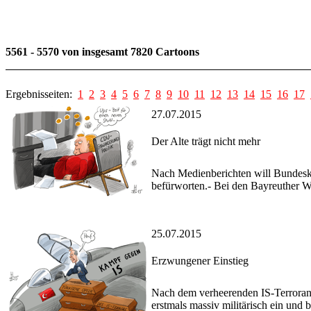
5561 - 5570 von insgesamt 7820 Cartoons
Ergebnisseiten:
1
2
3
4
5
6
7
8
9
10
11
12
13
14
15
16
17
27.07.2015
Der Alte trägt nicht mehr
Nach Medienberichten will Bundesk
befürworten.- Bei den Bayreuther Wa
25.07.2015
Erzwungener Einstieg
Nach dem verheerenden IS-Terrorans
erstmals massiv militärisch ein und 