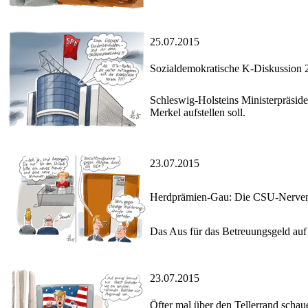
25.07.2015
Sozialdemokratische K-Diskussion 
Schleswig-Holsteins Ministerpräsid
Merkel aufstellen soll.
23.07.2015
Herdprämien-Gau: Die CSU-Nerven 
Das Aus für das Betreuungsgeld auf 
23.07.2015
Öfter mal über den Tellerrand schau