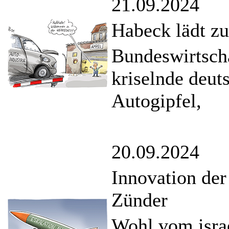
21.09.2024
Habeck lädt z
Bundeswirtscha
kriselnde deut
Autogipfel,
20.09.2024
Innovation de
Zünder
Wohl vom isra