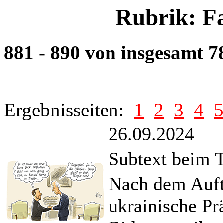
Rubrik: F
881 - 890 von insgesamt 
Ergebnisseiten:
1
2
3
4
26.09.2024
Subtext beim 
Nach dem Auftr
ukrainische Pr