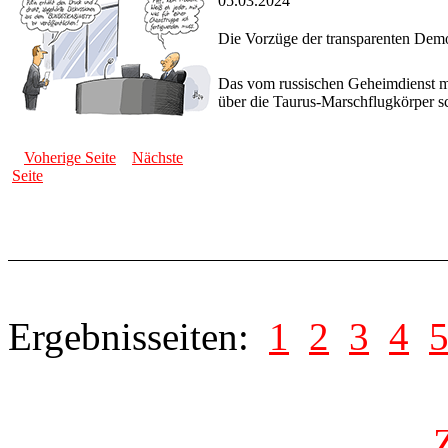
05.03.2024
Die Vorzüge der transparenten Demo
Das vom russischen Geheimdienst mi
über die Taurus-Marschflugkörper s
Voherige Seite
Nächste
Seite
Ergebnisseiten:
1
2
3
4