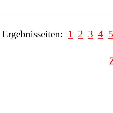
Ergebnisseiten:
1
2
3
4