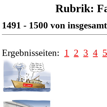
Rubrik: F
1491 - 1500 von insgesam
Ergebnisseiten:
1
2
3
4