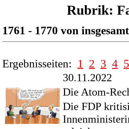
Rubrik: F
1761 - 1770 von insgesam
Ergebnisseiten:
1
2
3
4
30.11.2022
Die Atom-Rech
Die FDP kritis
Innenministeri