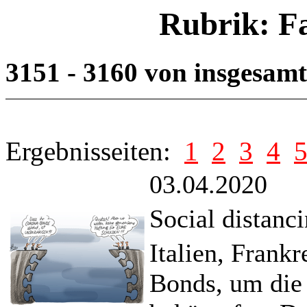
Rubrik: F
3151 - 3160 von insgesam
Ergebnisseiten:
1
2
3
4
03.04.2020
Social distanc
Italien, Frank
Bonds, um die