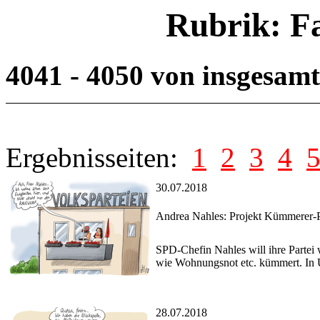
Rubrik: F
4041 - 4050 von insgesam
Ergebnisseiten:
1
2
3
4
30.07.2018
Andrea Nahles: Projekt Kümmerer-P
SPD-Chefin Nahles will ihre Partei 
wie Wohnungsnot etc. kümmert. In U
28.07.2018