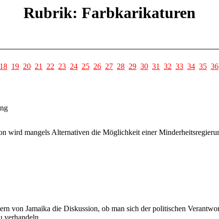
Rubrik: Farbkarikaturen
18
19
20
21
22
23
24
25
26
27
28
29
30
31
32
33
34
35
36
ung
 wird mangels Alternativen die Möglichkeit einer Minderheitsregierung 
ern von Jamaika die Diskussion, ob man sich der politischen Verantwo
u verhandeln.