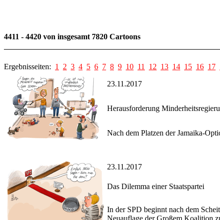
4411 - 4420 von insgesamt 7820 Cartoons
Ergebnisseiten:
1
2
3
4
5
6
7
8
9
10
11
12
13
14
15
16
17
23.11.2017
Herausforderung Minderheitsregier
Nach dem Platzen der Jamaika-Option
23.11.2017
Das Dilemma einer Staatspartei
In der SPD beginnt nach dem Scheit
Neuauflage der Großem Koalition z