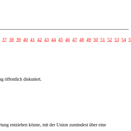
37
38
39
40
41
42
43
44
45
46
47
48
49
50
51
52
53
54
5
öffentlich diskutiert.
rtung entziehen könne, mit der Union zumindest über eine