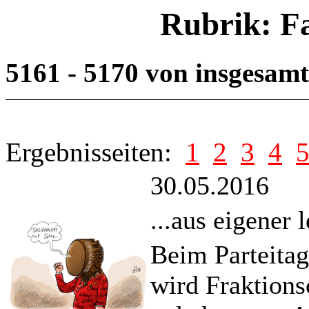
Rubrik: F
5161 - 5170 von insgesam
Ergebnisseiten:
1
2
3
4
30.05.2016
...aus eigener 
Beim Parteitag
wird Fraktion