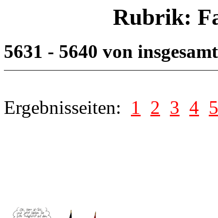
Rubrik: F
5631 - 5640 von insgesam
Ergebnisseiten:
1
2
3
4