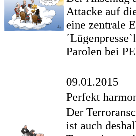
Attacke auf di
eine zentrale 
´Lügenpresse`l
Parolen bei P
09.01.2015
Perfekt harmo
Der Terroransc
ist auch desha