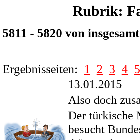
Rubrik: F
5811 - 5820 von insgesam
Ergebnisseiten:
1
2
3
4
13.01.2015
Also doch zus
Der türkische 
besucht Bundes