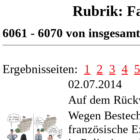
Rubrik: F
6061 - 6070 von insgesam
Ergebnisseiten:
1
2
3
4
02.07.2014
Auf dem Rück
Wegen Bestech
französische 