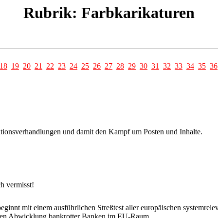
Rubrik: Farbkarikaturen
18
19
20
21
22
23
24
25
26
27
28
29
30
31
32
33
34
35
36
tionsverhandlungen und damit den Kampf um Posten und Inhalte.
h vermisst!
ginnt mit einem ausführlichen Streßtest aller europäischen systemrel
tigen Abwicklung bankrotter Banken im EU-Raum.