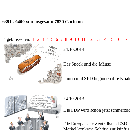
6391 - 6400 von insgesamt 7820 Cartoons
Ergebnisseiten:
1
2
3
4
5
6
7
8
9
10
11
12
13
14
15
16
17
24.10.2013
Der Speck und die Mäuse
Union und SPD beginnen ihre Koali
24.10.2013
Die FDP wird schon jetzt schmerzlic
Die Europäische Zentralbank EZB be
Merkel konkrete Schritte zur künf