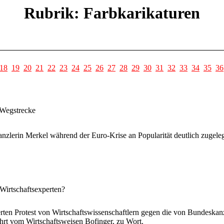
Rubrik: Farbkarikaturen
18
19
20
21
22
23
24
25
26
27
28
29
30
31
32
33
34
35
36
 Wegstrecke
zlerin Merkel während der Euro-Krise an Popularität deutlich zugeleg
Wirtschaftsexperten?
rten Protest von Wirtschaftswissenschaftlern gegen die von Bundeskan
hrt vom Wirtschaftsweisen Bofinger, zu Wort.