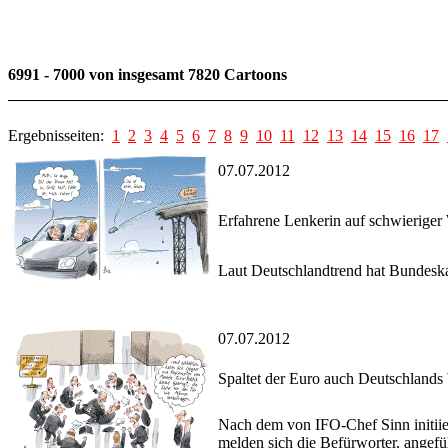
6991 - 7000 von insgesamt 7820 Cartoons
Ergebnisseiten:
1
2
3
4
5
6
7
8
9
10
11
12
13
14
15
16
17
07.07.2012
Erfahrene Lenkerin auf schwieriger
Laut Deutschlandtrend hat Bundeskan
07.07.2012
Spaltet der Euro auch Deutschlands 
Nach dem von IFO-Chef Sinn initiie
melden sich die Befürworter, angefü