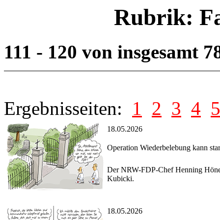
Rubrik: F
111 - 120 von insgesamt 7
Ergebnisseiten:
1
2
3
4
18.05.2026
Operation Wiederbelebung kann star
Der NRW-FDP-Chef Henning Höne ver
Kubicki.
18.05.2026