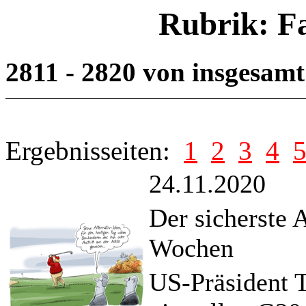
Rubrik: F
2811 - 2820 von insgesam
Ergebnisseiten:
1
2
3
4
24.11.2020
Der sicherste A
Wochen
US-Präsident 