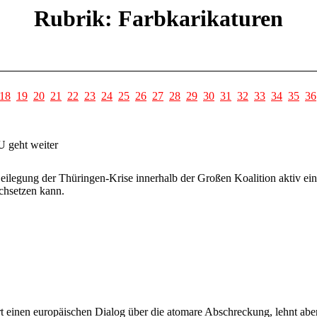
Rubrik: Farbkarikaturen
18
19
20
21
22
23
24
25
26
27
28
29
30
31
32
33
34
35
36
U geht weiter
Beilegung der Thüringen-Krise innerhalb der Großen Koalition aktiv e
chsetzen kann.
t einen europäischen Dialog über die atomare Abschreckung, lehnt abe