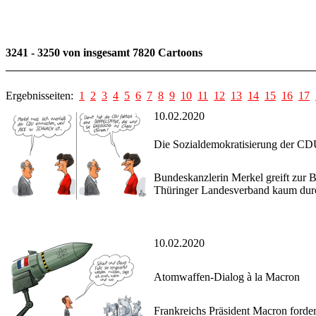
3241 - 3250 von insgesamt 7820 Cartoons
Ergebnisseiten:
1
2
3
4
5
6
7
8
9
10
11
12
13
14
15
16
17
10.02.2020
Die Sozialdemokratisierung der CD
Bundeskanzlerin Merkel greift zur 
Thüringer Landesverband kaum dur
10.02.2020
Atomwaffen-Dialog à la Macron
Frankreichs Präsident Macron forder