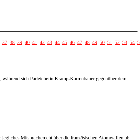
37
38
39
40
41
42
43
44
45
46
47
48
49
50
51
52
53
54
5
in, während sich Parteichefin Kramp-Karrenbauer gegenüber dem
r jegliches Mitspracherecht über die französischen Atomwaffen ab.