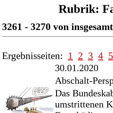
Rubrik: F
3261 - 3270 von insgesam
Ergebnisseiten:
1
2
3
4
30.01.2020
Abschalt-Persp
Das Bundeskabi
umstrittenen K