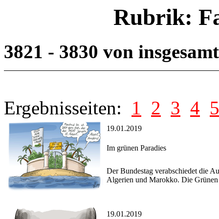
Rubrik: F
3821 - 3830 von insgesam
Ergebnisseiten:
1
2
3
4
19.01.2019
Im grünen Paradies
Der Bundestag verabschiedet die Au
Algerien und Marokko. Die Grünen k
19.01.2019