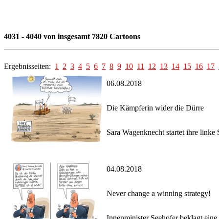
4031 - 4040 von insgesamt 7820 Cartoons
Ergebnisseiten:
1
2
3
4
5
6
7
8
9
10
11
12
13
14
15
16
17
06.08.2018
Die Kämpferin wider die Dürre
Sara Wagenknecht startet ihre linke
04.08.2018
Never change a winning strategy!
Innenminister Seehofer beklagt eine