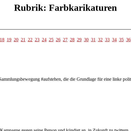
Rubrik: Farbkarikaturen
18
19
20
21
22
23
24
25
26
27
28
29
30
31
32
33
34
35
36
 Sammlungsbewegung #aufstehen, die die Grundlage für eine linke polit
 Kampagne gegen seine Person und kündigt an, in Zukunft zu twittern.