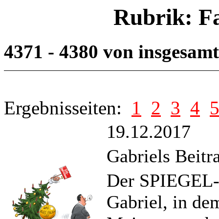
Rubrik: F
4371 - 4380 von insgesam
Ergebnisseiten:
1
2
3
4
19.12.2017
Gabriels Beitr
Der SPIEGEL-B
Gabriel, in dem