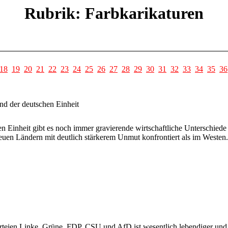
Rubrik: Farbkarikaturen
18
19
20
21
22
23
24
25
26
27
28
29
30
31
32
33
34
35
36
d der deutschen Einheit
n Einheit gibt es noch immer gravierende wirtschaftliche Unterschiede
uen Ländern mit deutlich stärkerem Unmut konfrontiert als im Westen.
rteien Linke, Grüne, FDP, CSU und AfD ist wesentlich lebendiger und 