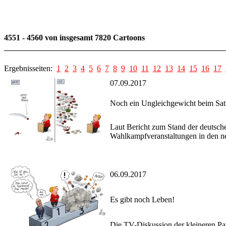
4551 - 4560 von insgesamt 7820 Cartoons
Ergebnisseiten:
1
2
3
4
5
6
7
8
9
10
11
12
13
14
15
16
17
07.09.2017
Noch ein Ungleichgewicht beim Satn
Laut Bericht zum Stand der deutsche
Wahlkampfveranstaltungen in den ne
06.09.2017
Es gibt noch Leben!
Die TV-Diskussion der kleineren Pa