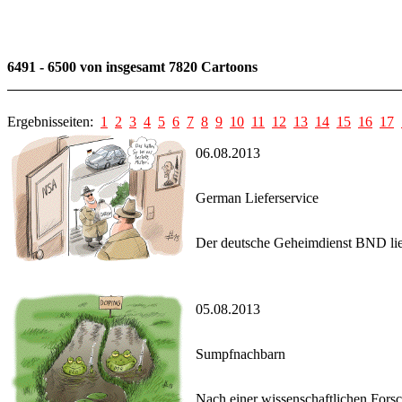
6491 - 6500 von insgesamt 7820 Cartoons
Ergebnisseiten:
1
2
3
4
5
6
7
8
9
10
11
12
13
14
15
16
17
06.08.2013
German Lieferservice
Der deutsche Geheimdienst BND lief
05.08.2013
Sumpfnachbarn
Nach einer wissenschaftlichen Forsc