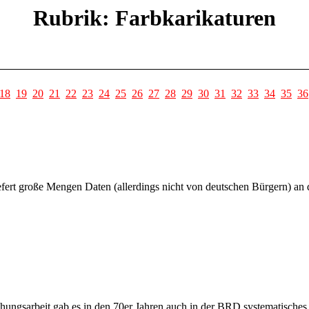
Rubrik: Farbkarikaturen
18
19
20
21
22
23
24
25
26
27
28
29
30
31
32
33
34
35
36
ert große Mengen Daten (allerdings nicht von deutschen Bürgern) an
hungsarbeit gab es in den 70er Jahren auch in der BRD systematisches,