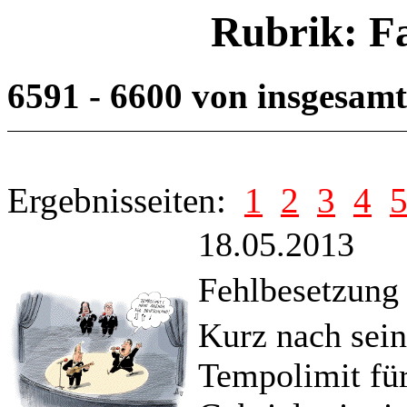
Rubrik: F
6591 - 6600 von insgesam
Ergebnisseiten:
1
2
3
4
18.05.2013
Fehlbesetzung
Kurz nach sei
Tempolimit fü