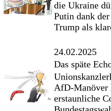
die Ukraine dü
Putin dank der
Trump als klar
24.02.2025
Das späte Ech
Unionskanzlerk
AfD-Manöver h
erstaunliche C
Bundestagswah