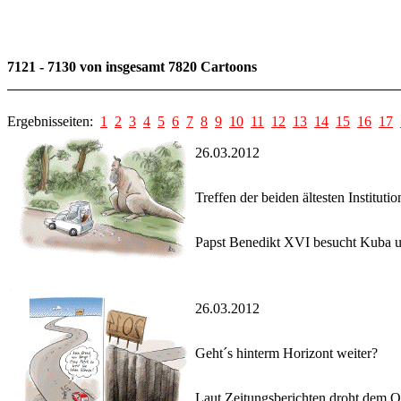
7121 - 7130 von insgesamt 7820 Cartoons
Ergebnisseiten:
1
2
3
4
5
6
7
8
9
10
11
12
13
14
15
16
17
26.03.2012
Treffen der beiden ältesten Instituti
Papst Benedikt XVI besucht Kuba un
26.03.2012
Geht´s hinterm Horizont weiter?
Laut Zeitungsberichten droht dem O