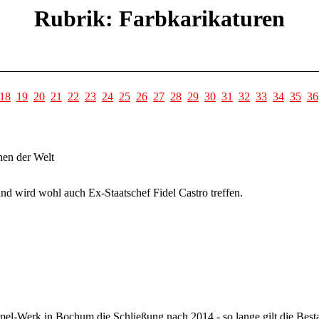
Rubrik: Farbkarikaturen
18
19
20
21
22
23
24
25
26
27
28
29
30
31
32
33
34
35
36
onen der Welt
d wird wohl auch Ex-Staatschef Fidel Castro treffen.
pel-Werk in Bochum die Schließung nach 2014 - so lange gilt die Best